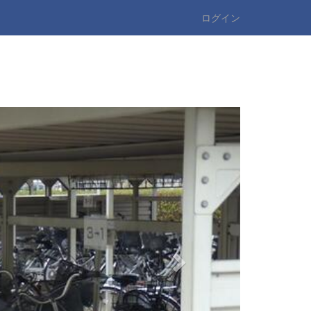
ログイン
n
e
x
t