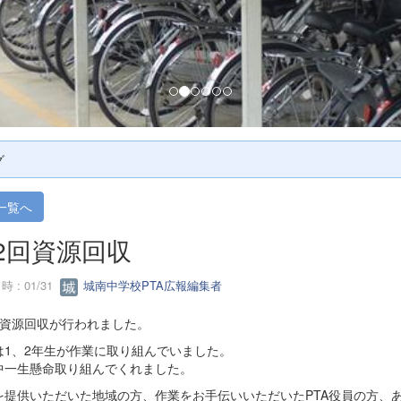
グ
一覧へ
2回資源回収
 : 01/31
城南中学校PTA広報編集者
回資源回収が行われました。
は1、2年生が作業に取り組んでいました。
中一生懸命取り組んでくれました。
を提供いただいた地域の方、作業をお手伝いいただいたPTA役員の方、