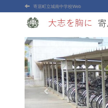
寄居町立城南中学校Web
p
r
e
v
i
o
u
s