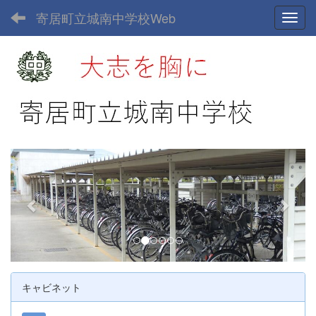
寄居町立城南中学校Web
Toggl
p
n
r
e
e
x
v
t
i
o
u
キャビネット
s