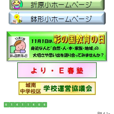
0
1
4
1
1
4
0
6
R8.4.1~