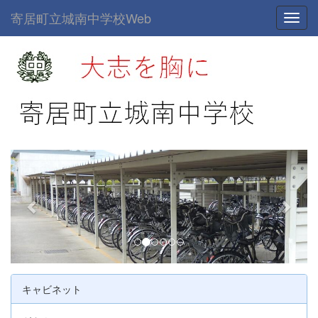
寄居町立城南中学校Web
Toggl
p
n
r
e
e
x
v
t
i
o
u
キャビネット
s