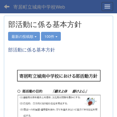
寄居町立城南中学校Web
Toggl
部活動に係る基本方針
最新の投稿順
100件
部活動に係る基本方針