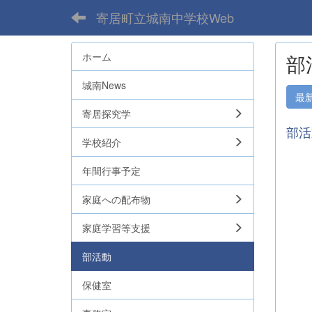
寄居町立城南中学校Web
ホーム
部
城南News
最
寄居探究学
部活
学校紹介
年間行事予定
家庭への配布物
家庭学習等支援
部活動
保健室