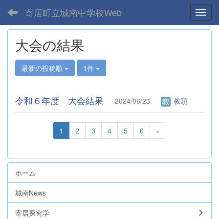
寄居町立城南中学校Web
Toggl
大会の結果
最新の投稿順
1件
令和６年度 大会結果
2024/06/23
教頭
1
2
3
4
5
6
»
ホーム
城南News
寄居探究学