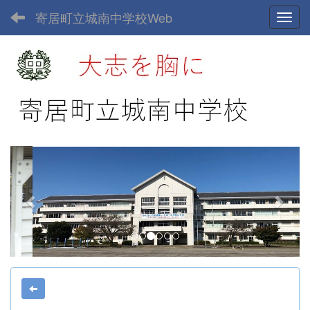
寄居町立城南中学校Web
Toggl
p
n
r
e
e
x
v
t
i
o
u
s