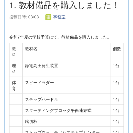
1. 教材備品を購入しました！
投稿日時: 03/03
事務室
令和7年度の学校予算にて、教材備品を購入しました。
教
教材名
個数
科
理
静電高圧発生装置
1台
科
体
スピードラダー
1台
育
ステップハードル
1台
スターティングブロック平衡連結式
1台
踏切板
1台
ストップウォッチ（システムプリンター
1台