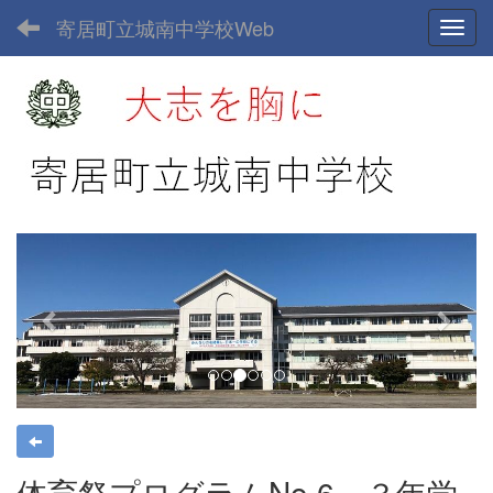
寄居町立城南中学校Web
Toggl
p
n
r
e
e
x
v
t
i
o
u
s
体育祭プログラムNo.6 ３年学