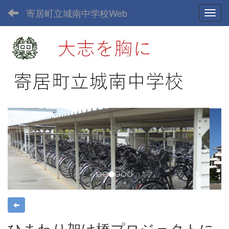
寄居町立城南中学校Web
Toggl
p
n
r
e
e
x
v
t
i
o
u
s
ひまわり架け橋プロジェクトに