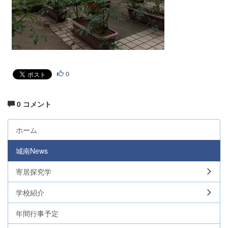
0
0 コメント
ホーム
城南News
寄居探究学
学校紹介
年間行事予定