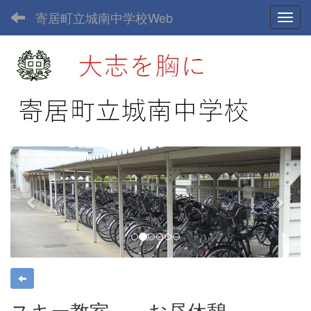
寄居町立城南中学校Web
Toggl
p
n
r
e
e
x
v
t
i
o
u
s
スキー教室 ～お昼休憩～