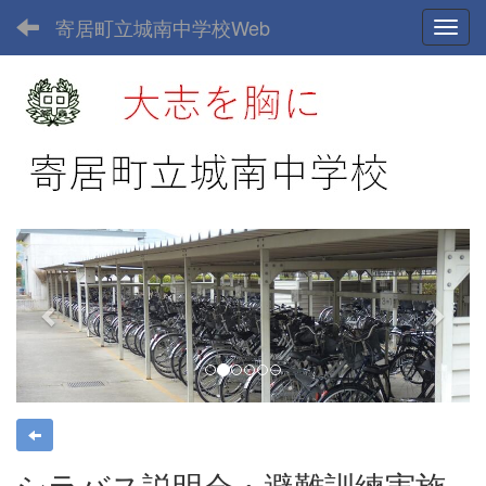
寄居町立城南中学校Web
Toggl
p
n
r
e
e
x
v
t
i
o
u
s
シラバス説明会・避難訓練実施