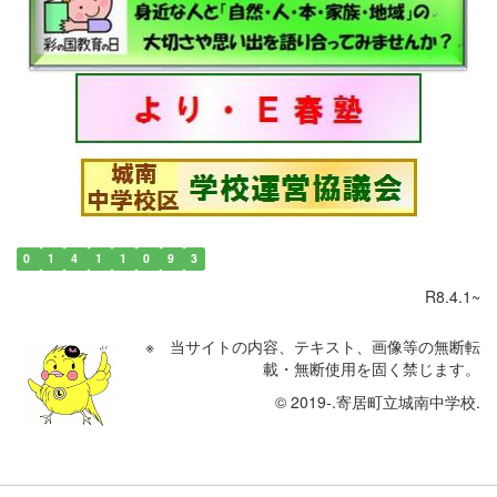
0
1
4
1
1
0
9
3
R8.4.1~
※ 当サイトの内容、テキスト、画像等の無断転
載・無断使用を固く禁じます。
© 2019-.寄居町立城南中学校.