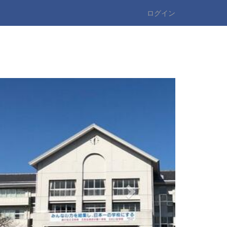
ログイン
n
e
x
t