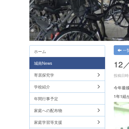
一
ホーム
12
城南News
寄居探究学
投稿日時 :
学校紹介
今年最
1年1
年間行事予定
家庭への配布物
家庭学習等支援