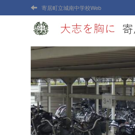
寄居町立城南中学校Web
p
r
e
v
i
o
u
s