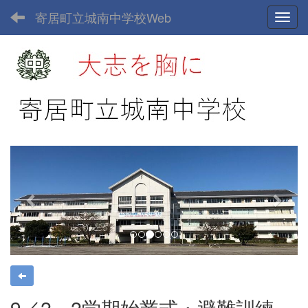
寄居町立城南中学校Web
Toggl
p
n
r
e
e
x
v
t
i
o
u
s
9／2 2学期始業式・避難訓練