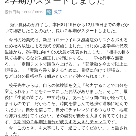
投稿日時 : 2020/08/19
教頭
短い夏休みが終了し、本日8月19日から12月25日までの未だか
つて経験したことのない、長い２学期がスタートしました。
今日の始業式は、新型コロナウイルス感染症のリスクを抑える
ため校内放送による形式で実施しました。はじめに各学年の代表
生徒から、2学期に向けての決意が発表されました。「相手の目を
見て挨拶するなど礼儀正しい行動をする。」「学校行事を頑張
る。」「定期テストで順位を上げる。」「部活動を今まで以上に
頑張る。」「受験を乗り越えるために、目標に向けて頑張る。」
など自分の目標や取り組みたいことが述べられました。
校長先生からは、自らの体験談を交え「努力することで自分を
変えられる」ことをテーマにしたお話がありました。そして、最
後に「生徒の皆さん、中学時代は、あっという間に時が経ってし
まうものです。だからこそ、時間を惜しんで勉強や運動に励んで
ください。自分を信じて、自分にチャレンジするつもりで、地道
な努力を続けてください。その姿勢が自分を大きく育ててくれま
す。
長期間の２学期は自分が成長する大きなチャンス
です。
「今、このとき」を大事にして、過ごしてください。」と話され
ました。