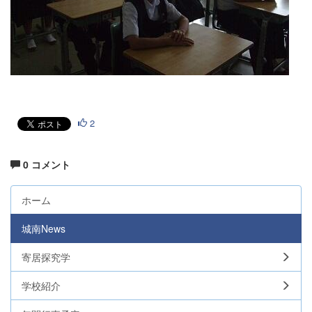
2
0 コメント
ホーム
城南News
寄居探究学
学校紹介