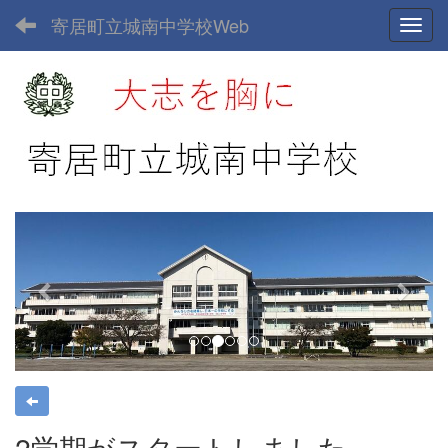
寄居町立城南中学校Web
Toggl
p
n
r
e
e
x
v
t
i
o
u
s
2学期がスタートしました