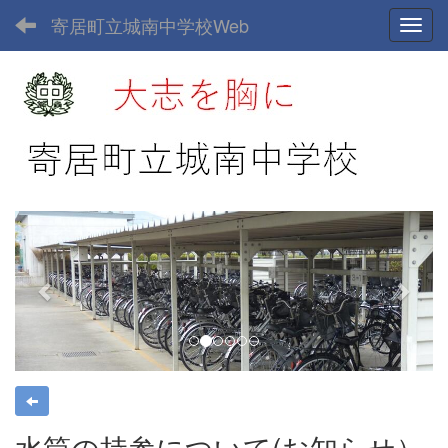
寄居町立城南中学校Web
Toggl
p
n
r
e
e
x
v
t
i
o
u
s
水筒の持参について(お知らせ）