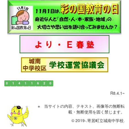
0
1
4
1
1
6
2
0
R8.4.1~
※ 当サイトの内容、テキスト、画像等の無断転
載・無断使用を固く禁じます。
© 2019-.寄居町立城南中学校.