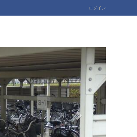
ログイン
n
e
x
t