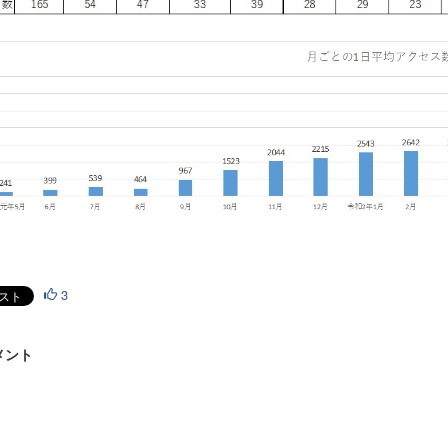
3
メント