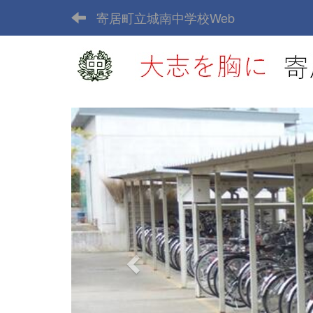
寄居町立城南中学校Web
p
r
e
v
i
o
u
s