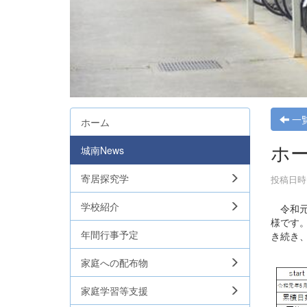
一
ホーム
ホー
城南News
寄居探究学
投稿日時 :
学校紹介
令和元
様です
年間行事予定
き続き
家庭への配布物
家庭学習等支援