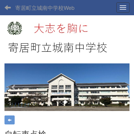
寄居町立城南中学校Web
Toggl
p
n
r
e
e
x
v
t
i
o
u
s
自転車点検