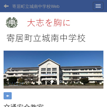
寄居町立城南中学校Web
Toggl
p
n
r
e
e
x
v
t
i
o
u
s
交通安全教室