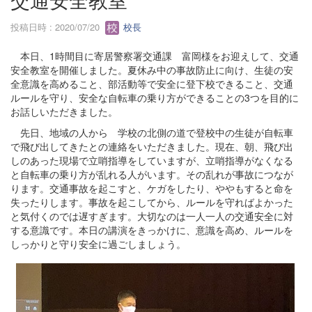
投稿日時 : 2020/07/20
校長
本日、1時間目に寄居警察署交通課 富岡様をお迎えして、交通
安全教室を開催しました。夏休み中の事故防止に向け、生徒の安
全意識を高めること、部活動等で安全に登下校できること、交通
ルールを守り、安全な自転車の乗り方ができることの3つを目的に
お話しいただきました。
先日、地域の人から 学校の北側の道で登校中の生徒が自転車
で飛び出してきたとの連絡をいただきました。現在、朝、飛び出
しのあった現場で立哨指導をしていますが、立哨指導がなくなる
と自転車の乗り方が乱れる人がいます。その乱れが事故につなが
ります。交通事故を起こすと、ケガをしたり、ややもすると命を
失ったりします。事故を起こしてから、ルールを守ればよかった
と気付くのでは遅すぎます。大切なのは一人一人の交通安全に対
する意識です。本日の講演をきっかけに、意識を高め、ルールを
しっかりと守り安全に過ごしましょう。