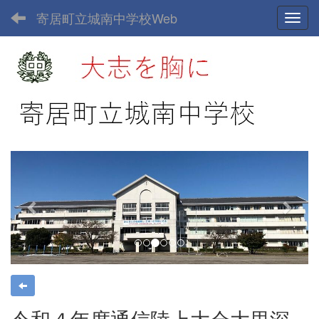
寄居町立城南中学校Web
Toggl
p
n
r
e
e
x
v
t
i
o
u
s
令和４年度通信陸上大会大里深