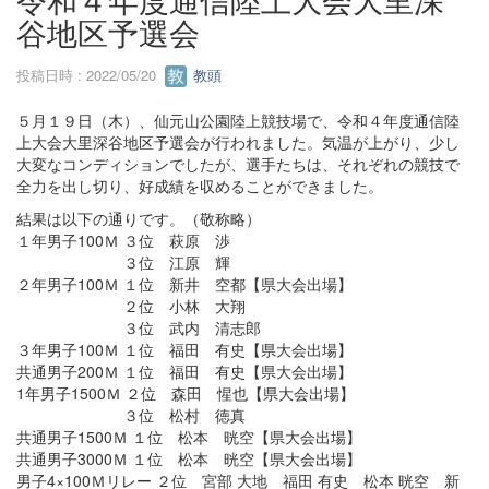
谷地区予選会
投稿日時 : 2022/05/20
教頭
５月１９日（木）、仙元山公園陸上競技場で、令和４年度通信陸
上大会大里深谷地区予選会が行われました。気温が上がり、少し
大変なコンディションでしたが、選手たちは、それぞれの競技で
全力を出し切り、好成績を収めることができました。
結果は以下の通りです。（敬称略）
１年男子100Ｍ ３位 萩原 渉
３位 江原 輝
２年男子100Ｍ １位 新井 空都【県大会出場】
２位 小林 大翔
３位 武内 清志郎
３年男子100Ｍ １位 福田 有史【県大会出場】
共通男子200Ｍ １位 福田 有史【県大会出場】
1年男子1500Ｍ ２位 森田 惺也【県大会出場】
３位 松村 徳真
共通男子1500Ｍ １位 松本 晄空【県大会出場】
共通男子3000Ｍ １位 松本 晄空【県大会出場】
男子4×100Ｍリレー ２位 宮部 大地 福田 有史 松本 晄空 新