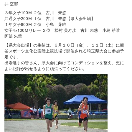
井 空都
３年女子100Ｍ ２位 古川 未悠
共通女子200Ｍ １位 古川 未悠【県大会出場】
１年女子800Ｍ ２位 小島 芽唯
女子4×100Ｍリレー ２位 松村 美寿歩 古川 未悠 小島 芽唯
阿部 朱華
【県大会出場】の生徒は、６月１０日（金）、１１日（土）に熊
谷スポーツ文化公園陸上競技場で開催される埼玉県大会に参加予
定です。
出場選手の皆さん、県大会に向けてコンディションを整え、更に
よい記録が出せるように頑張ってください。