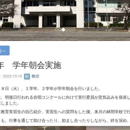
覧へ
2年 学年朝会実施
 2022/10/18
教頭
１８日（火）、１学年、２学年が学年朝会を行いました。
は、明後日行われる合唱コンクールに向けて実行委員が意気込みを発表
表しました。
は教育実習生の自己紹介、実習生への質問をした後、来月の林間学校で
とも、行事を通じて助け合ったり、励まし合ったりしながら、絆を深め