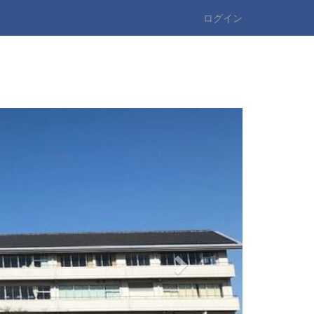
ログイン
n
e
x
t