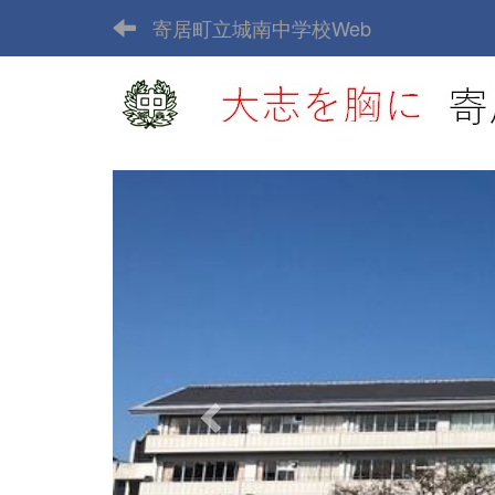
寄居町立城南中学校Web
p
r
e
v
i
o
u
s