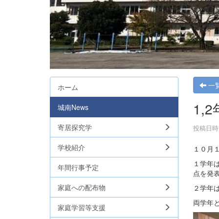
一
ホーム
1,
城南News
寄居探究学
投稿日時 :
学校紹介
１０月
１学年
年間行事予定
点を発
家庭への配布物
２学年
両学年
家庭学習等支援