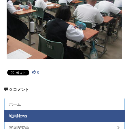
0
0 コメント
ホーム
城南News
寄居探究学