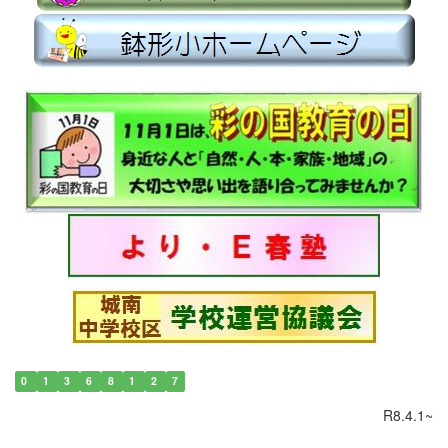
0
1
3
6
8
1
2
7
R8.4.1~