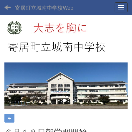
寄居町立城南中学校Web
Toggl
p
n
r
e
e
x
v
t
i
o
u
s
６月１８日朝学習開始