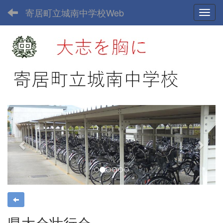
寄居町立城南中学校Web
Toggl
p
n
r
e
e
x
v
t
i
o
u
s
県大会壮行会