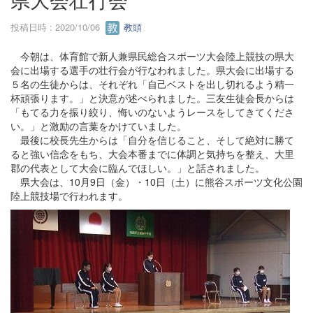
投稿日時 : 2020/10/06
教頭
今朝は、体育館で新人兼県民総合スポーツ大会陸上競技の県大
会に出場する選手の壮行会が行なわれました。県大会に出場する
５名の生徒からは、それぞれ「自己ベストを出し切れるよう精一
杯頑張ります。」と決意が述べられました。三友生徒会長からは
「もてる力を振り絞り、悔いのないようレースをしてきてくださ
い。」と激励の言葉をかけていました。
最後に校長先生からは「自分を信じること、そして絶対に勝て
ると強い信念をもち、大会本番までに体調と気持ちを整え、大里
郡の代表として大会に臨んでほしい。」と話されました。
県大会は、10月9日（金）・10日（土）に熊谷スポーツ文化公園
陸上競技場で行われます。