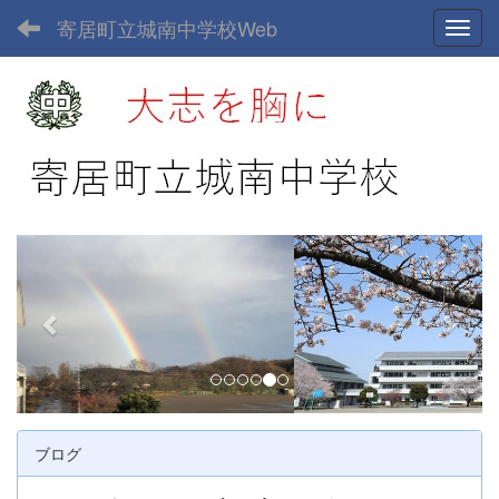
寄居町立城南中学校Web
Toggl
p
n
r
e
e
x
v
t
i
o
u
ブログ
s