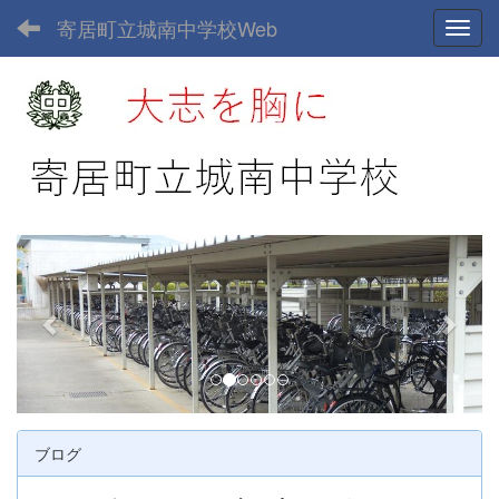
寄居町立城南中学校Web
Toggl
p
n
r
e
e
x
v
t
i
o
u
ブログ
s