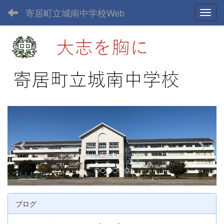
寄居町立城南中学校Web
Toggl
p
n
r
e
e
x
v
t
i
o
u
ブログ
s