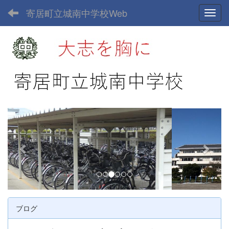
寄居町立城南中学校Web
Toggl
p
n
r
e
e
x
v
t
i
o
u
ブログ
s