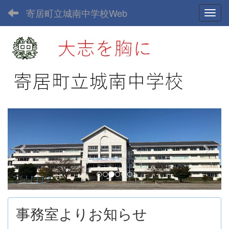
寄居町立城南中学校Web
Toggl
p
n
r
e
e
x
v
t
i
o
u
事務室よりお知らせ
s