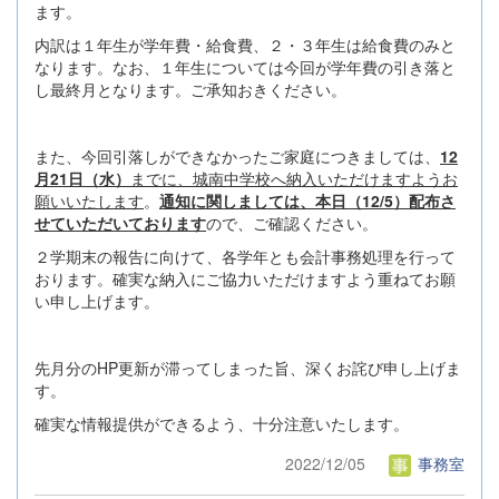
ます。
内訳は１年生が学年費・給食費、２・３年生は給食費のみと
なります。なお、１年生については今回が学年費の引き落と
し最終月となります。ご承知おきください。
また、今回引落しができなかったご家庭につきましては、
12
月21日（水）
までに、城南中学校へ納入いただけますようお
願いいたします
。
通知に関しましては、本日（12/5）配布さ
せていただいております
ので、ご確認ください。
２学期末の報告に向けて、各学年とも会計事務処理を行って
おります。確実な納入にご協力いただけますよう重ねてお願
い申し上げます。
先月分のHP更新が滞ってしまった旨、深くお詫び申し上げま
す。
確実な情報提供ができるよう、十分注意いたします。
2022/12/05
事務室