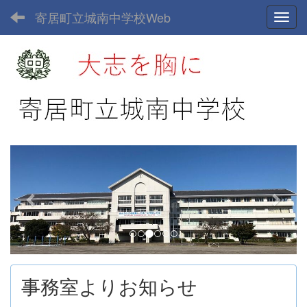
寄居町立城南中学校Web
Toggl
p
n
r
e
e
x
v
t
i
o
u
事務室よりお知らせ
s