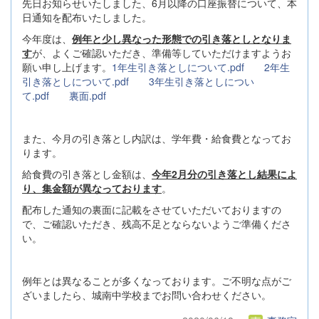
先日お知らせいたしました、6月以降の口座振替について、本
日通知を配布いたしました。
今年度は、
例年と少し異なった形態での引き落とし
となりま
す
が、よくご確認いただき、準備等していただけますようお
願い申し上げます。
1年生引き落としについて.pdf
2年生
引き落としについて.pdf
3年生引き落としについ
て.pdf
裏面.pdf
また、今月の引き落とし内訳は、学年費・給食費となってお
ります。
給食費の引き落とし金額は、
今年2月分の引き落とし結果によ
り、集金額が異なっております
。
配布した通知の裏面に記載をさせていただいておりますの
で、ご確認いただき、残高不足とならないようご準備くださ
い。
例年とは異なることが多くなっております。ご不明な点がご
ざいましたら、城南中学校までお問い合わせください。