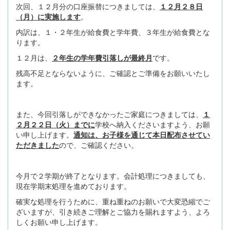
次回、１２月分の口座振替につきましては、
１２月２８日
（月）に実施します
。
内訳は、１・２年生が給食費と学年費、３年生が給食費とな
ります。
１２月は、
２年生の学年費引落しが最終月
です。
残高不足とならないように、ご確認とご準備をお願いいたし
ます。
また、今回引落しができなかったご家庭につきましては、
１
２月２２日（火）までに
学校へ納入くださいますよう、お願
い申し上げます。
通知は、お子様を通じて本日配布させてい
ただきました
ので、ご確認ください。
今月で２学期が終了となります。会計処理につきましても、
現在学期末処理を進めております。
確実な処理を行うために、重ね重ねのお願いで大変恐縮でご
ざいますが、引き続きご理解とご協力を賜れますよう、よろ
しくお願い申し上げます。