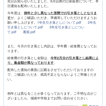
先日お知らせいたしました、6月以降の口座振替について、本
日通知を配布いたしました。
今年度は、
例年と少し異なった形態での引き落とし
となりま
す
が、よくご確認いただき、準備等していただけますようお
願い申し上げます。
1年生引き落としについて.pdf
2年生
引き落としについて.pdf
3年生引き落としについ
て.pdf
裏面.pdf
また、今月の引き落とし内訳は、学年費・給食費となってお
ります。
給食費の引き落とし金額は、
今年2月分の引き落とし結果によ
り、集金額が異なっております
。
配布した通知の裏面に記載をさせていただいておりますの
で、ご確認いただき、残高不足とならないようご準備くださ
い。
例年とは異なることが多くなっております。ご不明な点がご
ざいましたら、城南中学校までお問い合わせください。