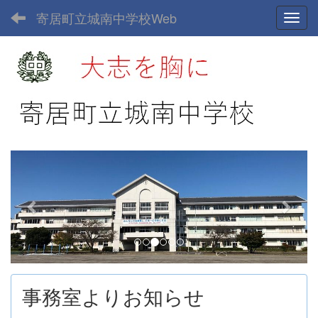
寄居町立城南中学校Web
Toggl
p
n
r
e
e
x
v
t
i
o
u
事務室よりお知らせ
s