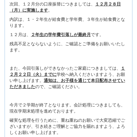
次回、１２月分の口座振替につきましては、
１２月２８日
（月）に実施します
。
内訳は、１・２年生が給食費と学年費、３年生が給食費とな
ります。
１２月は、
２年生の学年費引落しが最終月
です。
残高不足とならないように、ご確認とご準備をお願いいたし
ます。
また、今回引落しができなかったご家庭につきましては、
１
２月２２日（火）までに
学校へ納入くださいますよう、お願
い申し上げます。
通知は、お子様を通じて本日配布させてい
ただきました
ので、ご確認ください。
今月で２学期が終了となります。会計処理につきましても、
現在学期末処理を進めております。
確実な処理を行うために、重ね重ねのお願いで大変恐縮でご
ざいますが、引き続きご理解とご協力を賜れますよう、よろ
しくお願い申し上げます。