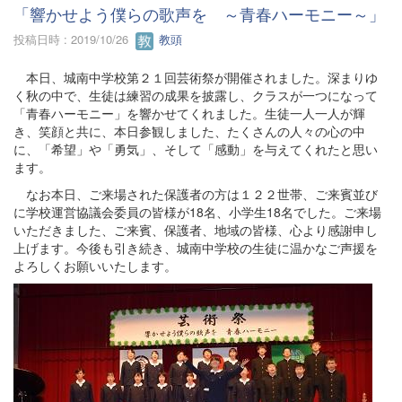
「響かせよう僕らの歌声を ～青春ハーモニー～」
投稿日時 : 2019/10/26
教頭
本日、城南中学校第２１回芸術祭が開催されました。深まりゆ
く秋の中で、生徒は練習の成果を披露し、クラスが一つになって
「青春ハーモニー」を響かせてくれました。生徒一人一人が輝
き、笑顔と共に、本日参観しました、たくさんの人々の心の中
に、「希望」や「勇気」、そして「感動」を与えてくれたと思い
ます。
なお本日、ご来場された保護者の方は１２２世帯、ご来賓並び
に学校運営協議会委員の皆様が18名、小学生18名でした。ご来場
いただきました、ご来賓、保護者、地域の皆様、心より感謝申し
上げます。今後も引き続き、城南中学校の生徒に温かなご声援を
よろしくお願いいたします。