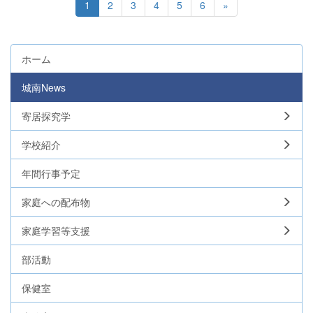
1
2
3
4
5
6
»
ホーム
城南News
寄居探究学
学校紹介
年間行事予定
家庭への配布物
家庭学習等支援
部活動
保健室