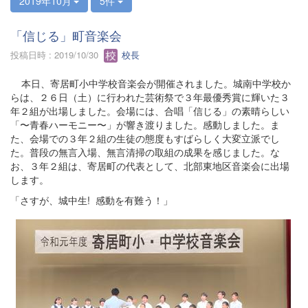
2019年10月
5件
「信じる」町音楽会
投稿日時 : 2019/10/30
校長
本日、寄居町小中学校音楽会が開催されました。城南中学校か
らは、２６日（土）に行われた芸術祭で３年最優秀賞に輝いた３
年２組が出場しました。会場には、合唱「信じる」の素晴らしい
「〜青春ハーモニー〜」が響き渡りました。感動しました。ま
た、会場での３年２組の生徒の態度もすばらしく大変立派でし
た。普段の無言入場、無言清掃の取組の成果を感じました。な
お、３年２組は、寄居町の代表として、北部東地区音楽会に出場
します。
「さすが、城中生! 感動を有難う！」