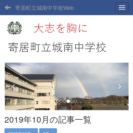
寄居町立城南中学校Web
Toggl
p
n
r
e
e
x
v
t
i
o
u
2019年10月の記事一覧
s