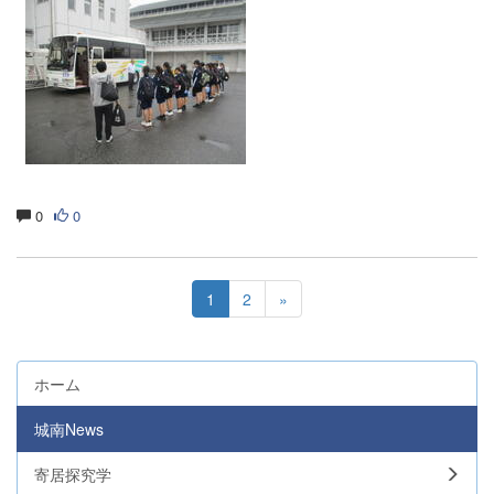
0
0
1
2
»
ホーム
城南News
寄居探究学