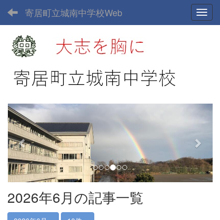
寄居町立城南中学校Web
Toggl
p
n
r
e
e
x
v
t
i
o
u
2026年6月の記事一覧
s