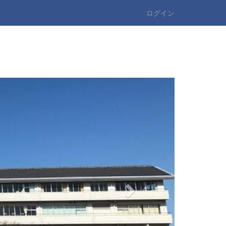
ログイン
n
e
x
t