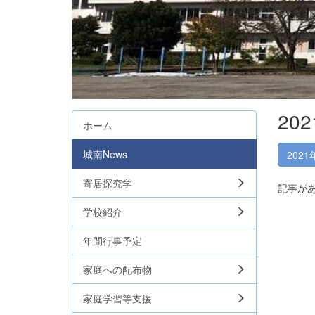
20
ホーム
城南News
2021
寄居探究学
記事が
学校紹介
年間行事予定
家庭への配布物
家庭学習等支援