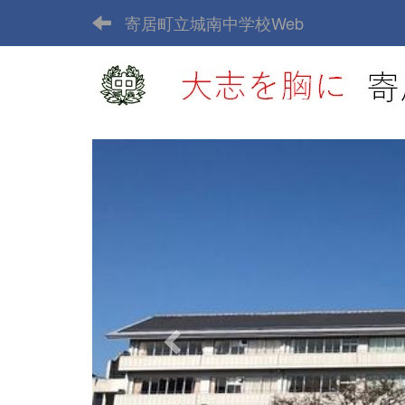
寄居町立城南中学校Web
p
r
e
v
i
o
u
s