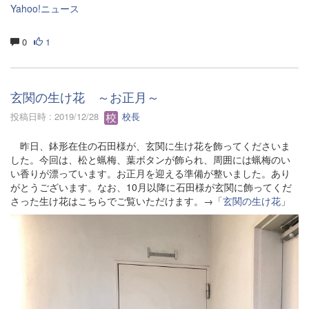
Yahoo!ニュース
0
1
玄関の生け花 ～お正月～
投稿日時 : 2019/12/28
校長
昨日、鉢形在住の石田様が、玄関に生け花を飾ってくださいま
した。今回は、松と蝋梅、葉ボタンが飾られ、周囲には蝋梅のい
い香りが漂っています。お正月を迎える準備が整いました。あり
がとうございます。なお、10月以降に石田様が玄関に飾ってくだ
さった生け花はこちらでご覧いただけます。→「
玄関の生け花
」