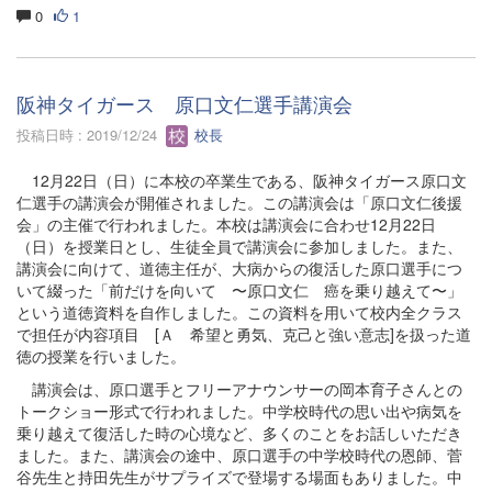
0
1
阪神タイガース 原口文仁選手講演会
投稿日時 : 2019/12/24
校長
12月22日（日）に本校の卒業生である、阪神タイガース原口文
仁選手の講演会が開催されました。この講演会は「原口文仁後援
会」の主催で行われました。本校は講演会に合わせ12月22日
（日）を授業日とし、生徒全員で講演会に参加しました。また、
講演会に向けて、道徳主任が、大病からの復活した原口選手につ
いて綴った「前だけを向いて 〜原口文仁 癌を乗り越えて〜」
という道徳資料を自作しました。この資料を用いて校内全クラス
で担任が内容項目 [Ａ 希望と勇気、克己と強い意志]を扱った道
徳の授業を行いました。
講演会は、原口選手とフリーアナウンサーの岡本育子さんとの
トークショー形式で行われました。中学校時代の思い出や病気を
乗り越えて復活した時の心境など、多くのことをお話しいただき
ました。また、講演会の途中、原口選手の中学校時代の恩師、菅
谷先生と持田先生がサプライズで登場する場面もありました。中