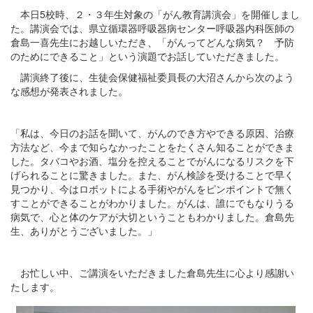
本日5校時、２・３年生対象の「がん教育講演会」を開催しまし
た。講演会では、県立循環器呼吸器病センター呼吸器内科医師の
倉島一喜先生にお越しいただき、「がんってどんな病気？ 予防
のためにできること」という演題でお話していただきました。
講演終了後に、生徒会保健福祉委員長の大沼さんから次のよう
な感想が発表されました。
「私は、今日のお話を聞いて、がんのでき方やできる原因、治療
方法など、今まで知らなかったことをたくさん知ることができま
した。タバコやお酒、塩分を控えることでがんになるリスクを下
げられることに驚きました。また、がん検診を受けることで早く
見つかり、今はロボットによる手術やがんをピンポイントで無く
すことができることがわかりました。がんは、誰にでもなりうる
病気で、心と体のケアが大切ということもわかりました。倉島先
生、ありがとうございました。」
お忙しい中、ご講演をいただきました倉島先生に心より感謝い
たします。