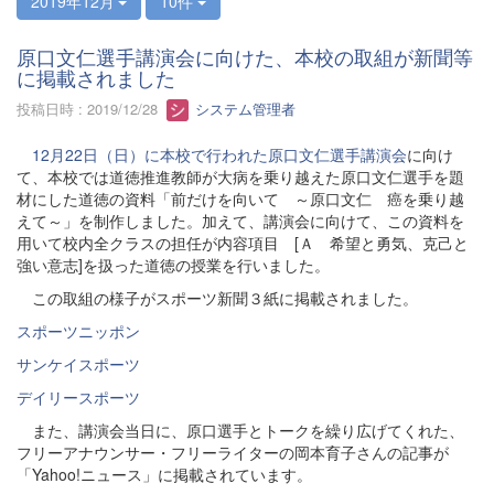
2019年12月
10件
原口文仁選手講演会に向けた、本校の取組が新聞等
に掲載されました
投稿日時 : 2019/12/28
システム管理者
12月22日（日）に本校で行われた原口文仁選手講演会
に向け
て、本校では道徳推進教師が大病を乗り越えた原口文仁選手を題
材にした道徳の資料「前だけを向いて ～原口文仁 癌を乗り越
えて～」を制作しました。加えて、講演会に向けて、この資料を
用いて校内全クラスの担任が内容項目 [Ａ 希望と勇気、克己と
強い意志]を扱った道徳の授業を行いました。
この取組の様子がスポーツ新聞３紙に掲載されました。
スポーツニッポン
サンケイスポーツ
デイリースポーツ
また、講演会当日に、原口選手とトークを繰り広げてくれた、
フリーアナウンサー・フリーライターの岡本育子さんの記事が
「Yahoo!ニュース」に掲載されています。