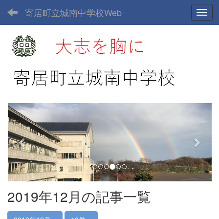
寄居町立城南中学校Web
Toggl
p
n
r
e
e
x
v
t
i
o
u
2019年12月の記事一覧
s