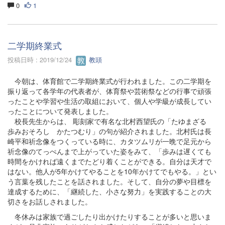
0
1
二学期終業式
投稿日時 : 2019/12/24
教頭
今朝は、体育館で二学期終業式が行われました。この二学期を
振り返って各学年の代表者が、体育祭や芸術祭などの行事で頑張
ったことや学習や生活の取組において、個人や学級が成長してい
ったことについて発表しました。
校長先生からは、 彫刻家で有名な北村西望氏の「たゆまざる
歩みおそろし かたつむり」の句が紹介されました。北村氏は長
崎平和祈念像をつくっている時に、カタツムリが一晩で足元から
祈念像のてっぺんまで上がっていた姿をみて、「歩みは遅くても
時間をかければ遠くまでたどり着くことができる。自分は天才で
はない。他人が5年かけてやることを10年かけてでもやる。」とい
う言葉を残したことを話されました。そして、自分の夢や目標を
達成するために、「継続した、小さな努力」を実践することの大
切さをお話しされました。
冬休みは家族で過ごしたり出かけたりすることが多いと思いま