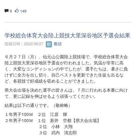
0
149
学校総合体育大会陸上競技大里深谷地区予選会結果
投稿日時 : 2022/06/27
教頭
６月２７日（月）、仙元山公園陸上競技場で、学校総合体育大会
陸上競技大里深谷地区予選会が行われました。気温が非常に高
く、大変なコンディションの中でしたが、選手たちは、暑さに負
けずに全力を出し切り、自己ベストを更新できた生徒も出るな
ど、各競技で好成績を収めることができました。
県大会出場を決めた選手の皆さんは、７月に行われる本番に向け
て、更に記録を伸ばせるよう頑張ってください。
結果は以下の通りです。（敬称略）
１年男子100Ｍ ２位 江原 輝
２年男子100Ｍ １位 新井 空都【県大会出場】
２位 小林 大翔
３位 武内 清志郎