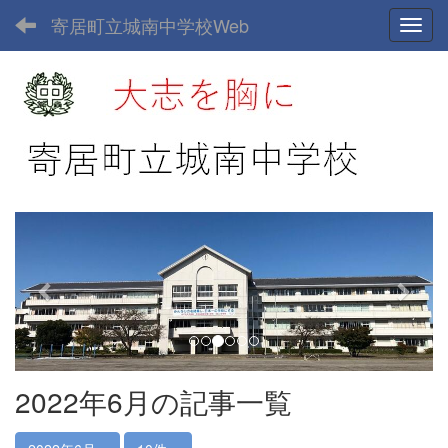
寄居町立城南中学校Web
Toggl
p
n
r
e
e
x
v
t
i
o
u
2022年6月の記事一覧
s