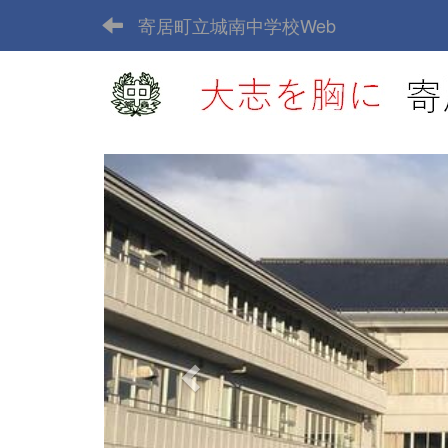
寄居町立城南中学校Web
p
r
e
v
i
o
u
s