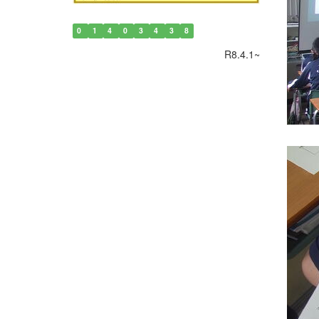
0
1
4
0
3
4
3
8
R8.4.1~