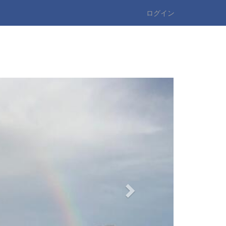
ログイン
n
e
x
t