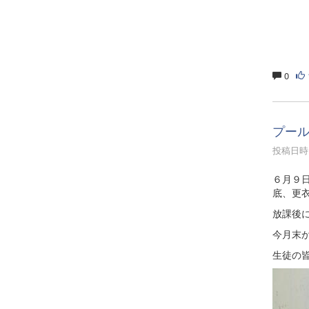
0
プー
投稿日時 :
６月９
底、更
放課後
今月末
生徒の