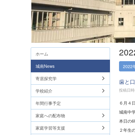
20
ホーム
城南News
2022
寄居探究学
歯と口
投稿日時 :
学校紹介
６月４
年間行事予定
城南中
家庭への配布物
本日の
家庭学習等支援
２年生