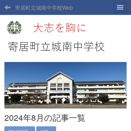
寄居町立城南中学校Web
Toggl
p
n
r
e
e
x
v
t
i
o
u
2024年8月の記事一覧
s