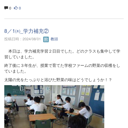
0
0
8／1㈭_学力補充②
投稿日時 : 2024/08/01
教頭
本日は、学力補充学習２日目でした。どのクラスも集中して学
習していました。
終了後に３年生が、授業で育てた学校ファームの野菜の収穫をし
ていました。
太陽の光をたっぷりと浴びた野菜の味はどうでしょうか！？