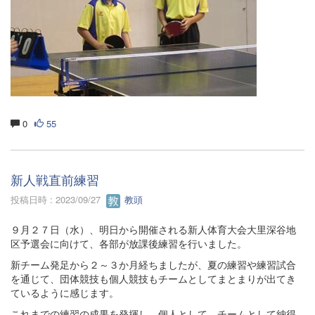
0
55
新人戦直前練習
投稿日時 : 2023/09/27
教頭
９月２７日（水）、明日から開催される新人体育大会大里深谷地
区予選会に向けて、各部が放課後練習を行いました。
新チーム発足から２～３か月経ちましたが、夏の練習や練習試合
を通じて、団体競技も個人競技もチームとしてまとまりが出てき
ているように感じます。
これまでの練習の成果を発揮し、個人として、チームとして納得