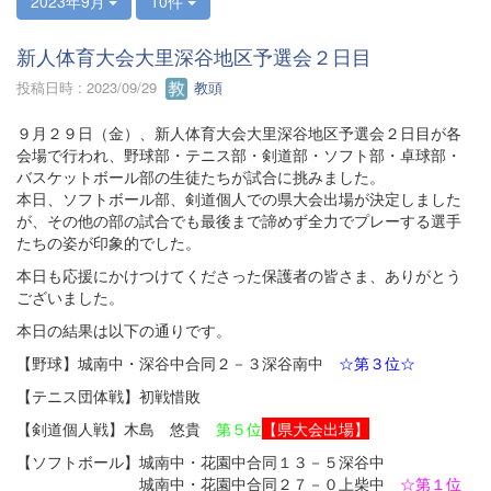
2023年9月
10件
新人体育大会大里深谷地区予選会２日目
投稿日時 : 2023/09/29
教頭
９月２９日（金）、新人体育大会大里深谷地区予選会２日目が各
会場で行われ、野球部・テニス部・剣道部・ソフト部・卓球部・
バスケットボール部の生徒たちが試合に挑みました。
本日、ソフトボール部、剣道個人での県大会出場が決定しました
が、その他の部の試合でも最後まで諦めず全力でプレーする選手
たちの姿が印象的でした。
本日も応援にかけつけてくださった保護者の皆さま、ありがとう
ございました。
本日の結果は以下の通りです。
【野球】城南中・深谷中合同２－３深谷南中
☆第３位☆
【テニス団体戦】初戦惜敗
【剣道個人戦】木島 悠貴
第５位
【県大会出場】
【ソフトボール】城南中・花園中合同１３－５深谷中
城南中・花園中合同２７－０上柴中
☆第１位