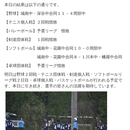
本日の結果は以下の通りです。
【野球】城南中・深谷中合同１１－４岡部中
【テニス個人戦】２回戦惜敗
【バレーボール】予選リーグ 惜敗
【剣道団体戦】 １回戦惜敗
【ソフトボール】城南中・花園中合同１０－０岡部中
城南中・花園中合同８－１川本中・幡羅中合同
【卓球団体戦】 予選リーグ惜敗
明日は野球２回戦・テニス団体戦・剣道個人戦・ソフトボールリ
ーグ戦２日目・卓球個人戦・バスケットボールが行われる予定で
す。本日に引き続き、選手の皆さんの活躍を期待しています。