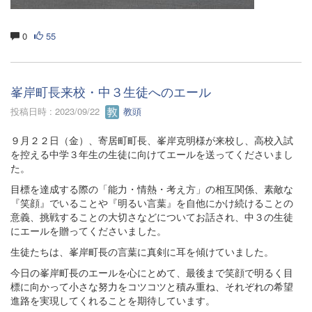
0
55
峯岸町長来校・中３生徒へのエール
投稿日時 : 2023/09/22
教頭
９月２２日（金）、寄居町町長、峯岸克明様が来校し、高校入試
を控える中学３年生の生徒に向けてエールを送ってくださいまし
た。
目標を達成する際の「能力・情熱・考え方」の相互関係、素敵な
『笑顔』でいることや『明るい言葉』を自他にかけ続けることの
意義、挑戦することの大切さなどについてお話され、中３の生徒
にエールを贈ってくださいました。
生徒たちは、峯岸町長の言葉に真剣に耳を傾けていました。
今日の峯岸町長のエールを心にとめて、最後まで笑顔で明るく目
標に向かって小さな努力をコツコツと積み重ね、それぞれの希望
進路を実現してくれることを期待しています。