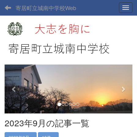
寄居町立城南中学校Web
Toggl
p
n
r
e
e
x
v
t
i
o
u
2023年9月の記事一覧
s