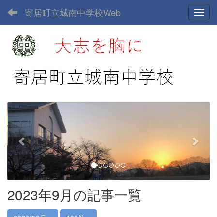
寄居町立城南中学校Web
Toggl
p
n
r
e
e
x
v
t
i
o
u
2023年9月の記事一覧
s