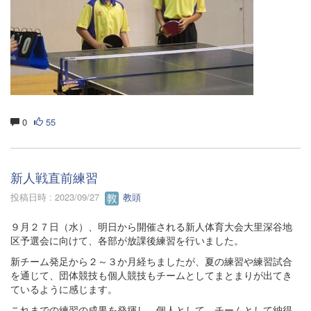
0
55
新人戦直前練習
投稿日時 : 2023/09/27
教頭
９月２７日（水）、明日から開催される新人体育大会大里深谷地
区予選会に向けて、各部が放課後練習を行いました。
新チーム発足から２～３か月経ちましたが、夏の練習や練習試合
を通じて、団体競技も個人競技もチームとしてまとまりが出てき
ているように感じます。
これまでの練習の成果を発揮し、個人として、チームとして納得