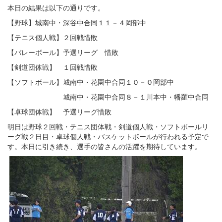
本日の結果は以下の通りです。
【野球】城南中・深谷中合同１１－４岡部中
【テニス個人戦】２回戦惜敗
【バレーボール】予選リーグ 惜敗
【剣道団体戦】 １回戦惜敗
【ソフトボール】城南中・花園中合同１０－０岡部中
城南中・花園中合同８－１川本中・幡羅中合同
【卓球団体戦】 予選リーグ惜敗
明日は野球２回戦・テニス団体戦・剣道個人戦・ソフトボールリ
ーグ戦２日目・卓球個人戦・バスケットボールが行われる予定で
す。本日に引き続き、選手の皆さんの活躍を期待しています。