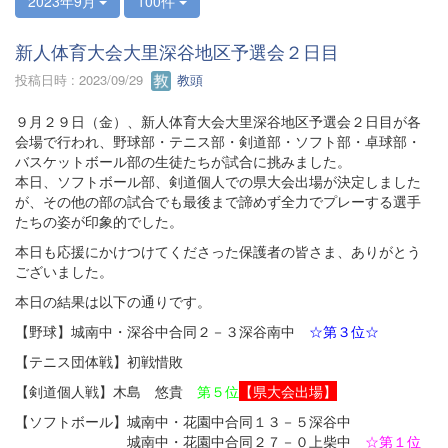
2023年9月
100件
新人体育大会大里深谷地区予選会２日目
投稿日時 : 2023/09/29
教頭
９月２９日（金）、新人体育大会大里深谷地区予選会２日目が各
会場で行われ、野球部・テニス部・剣道部・ソフト部・卓球部・
バスケットボール部の生徒たちが試合に挑みました。
本日、ソフトボール部、剣道個人での県大会出場が決定しました
が、その他の部の試合でも最後まで諦めず全力でプレーする選手
たちの姿が印象的でした。
本日も応援にかけつけてくださった保護者の皆さま、ありがとう
ございました。
本日の結果は以下の通りです。
【野球】城南中・深谷中合同２－３深谷南中
☆第３位☆
【テニス団体戦】初戦惜敗
【剣道個人戦】木島 悠貴
第５位
【県大会出場】
【ソフトボール】城南中・花園中合同１３－５深谷中
城南中・花園中合同２７－０上柴中
☆第１位