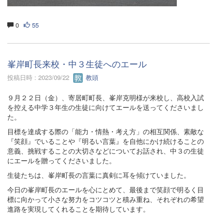
0
55
峯岸町長来校・中３生徒へのエール
投稿日時 : 2023/09/22
教頭
９月２２日（金）、寄居町町長、峯岸克明様が来校し、高校入試
を控える中学３年生の生徒に向けてエールを送ってくださいまし
た。
目標を達成する際の「能力・情熱・考え方」の相互関係、素敵な
『笑顔』でいることや『明るい言葉』を自他にかけ続けることの
意義、挑戦することの大切さなどについてお話され、中３の生徒
にエールを贈ってくださいました。
生徒たちは、峯岸町長の言葉に真剣に耳を傾けていました。
今日の峯岸町長のエールを心にとめて、最後まで笑顔で明るく目
標に向かって小さな努力をコツコツと積み重ね、それぞれの希望
進路を実現してくれることを期待しています。