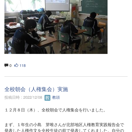
0
118
全校朝会（人権集会）実施
投稿日時 : 2022/12/08
教頭
１２月８日（木）、全校朝会で人権集会を行いました。
まず、１年生の小島 芽唯さんが北部地区人権教育実践報告会で
発表した人権作文を全校生徒の前で発表してくれました。自分の