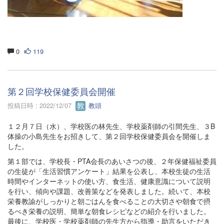
0
119
第２回学校保健委員会開催
投稿日時 : 2022/12/07
教頭
１２月７日（水）、学校医の林先生、学校薬剤師の引間先生、３B
体操の小島先生をお招きして、第２回学校保健委員会を開催しま
した。
第１部では、学校長・PTA会長のあいさつの後、２年保健福祉委員
の生徒が「生活習慣アンケート」結果を公表し、本校生徒の生活
時間やインターネットの使い方、食生活、健康意識について説明
を行い、傾向や課題、改善策などを発表しました。続いて、本校
栄養教諭がしっかりと朝ごはんを食べることの大切さや朝食で摂
るべき栄養の説明、簡単な朝食レシピなどの紹介を行いました。
最後に、学校医・学校薬剤師の先生方から指導・助言をいただき