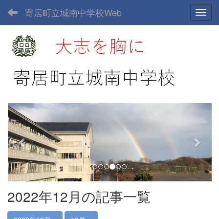
寄居町立城南中学校Web
Toggl
p
n
r
e
e
x
v
t
i
o
u
2022年12月の記事一覧
s