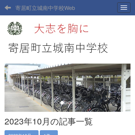
寄居町立城南中学校Web
Toggl
p
n
r
e
e
x
v
t
i
o
u
2023年10月の記事一覧
s