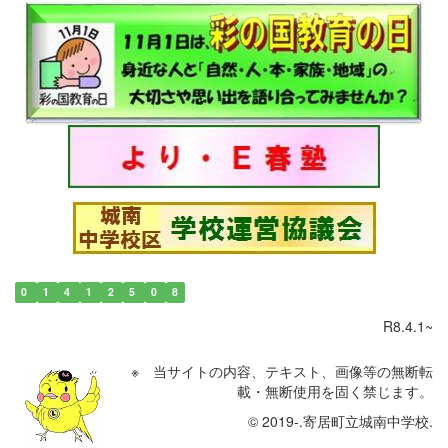
0
1
4
1
2
5
0
8
R8.4.1~
※ 当サイトの内容、テキスト、画像等の無断転
載・無断使用を固く禁じます。
© 2019-.寄居町立城南中学校.