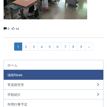
0
44
1
2
3
4
5
6
7
8
9
»
ホーム
城南News
寄居探究学
学校紹介
年間行事予定