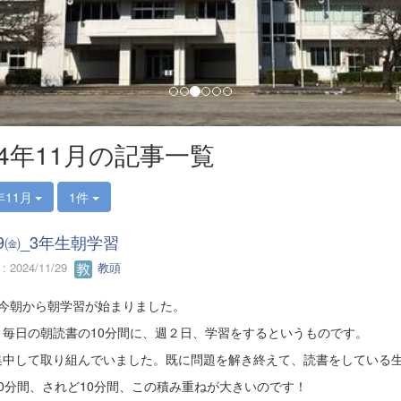
24年11月の記事一覧
年11月
1件
29㈮_3年生朝学習
 2024/11/29
教頭
は今朝から朝学習が始まりました。
、毎日の朝読書の10分間に、週２日、学習をするというものです。
集中して取り組んでいました。既に問題を解き終えて、読書をしている
0分間、されど10分間、この積み重ねが大きいのです！