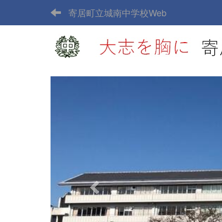
寄居町立城南中学校Web
p
r
e
v
i
o
u
s