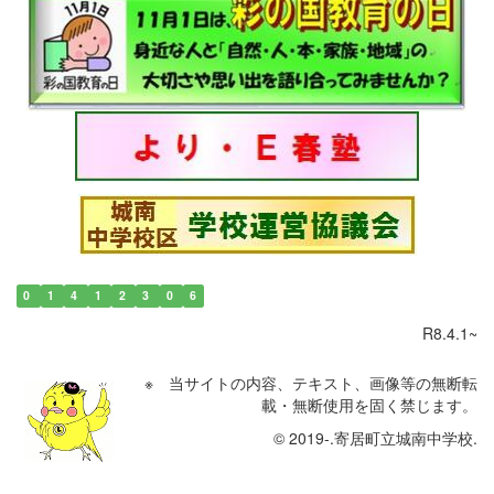
0
1
4
1
2
3
0
6
R8.4.1~
※ 当サイトの内容、テキスト、画像等の無断転
載・無断使用を固く禁じます。
© 2019-.寄居町立城南中学校.