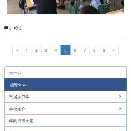
0
2
«
1
2
3
4
5
6
7
8
9
»
ホーム
城南News
寄居探究学
学校紹介
年間行事予定