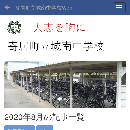
寄居町立城南中学校Web
Toggl
p
n
r
e
e
x
v
t
i
o
u
2020年8月の記事一覧
s