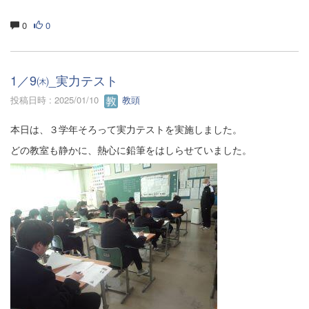
0
0
1／9㈭_実力テスト
投稿日時 : 2025/01/10
教頭
本日は、３学年そろって実力テストを実施しました。
どの教室も静かに、熱心に鉛筆をはしらせていました。