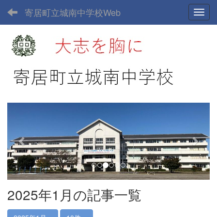
寄居町立城南中学校Web
Toggl
p
n
r
e
e
x
v
t
i
o
u
2025年1月の記事一覧
s