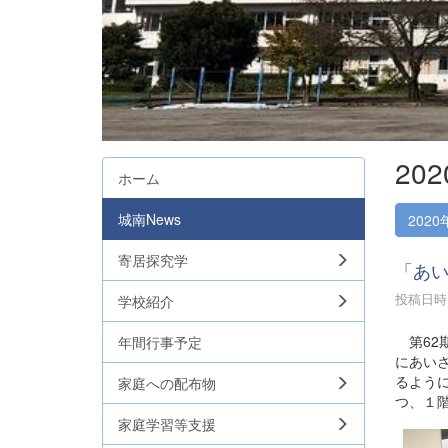
20
ホーム
城南News
2020
寄居探究学
「あ
投稿日時 :
学校紹介
第62
年間行事予定
にあい
るよう
家庭への配布物
つ、１
家庭学習等支援