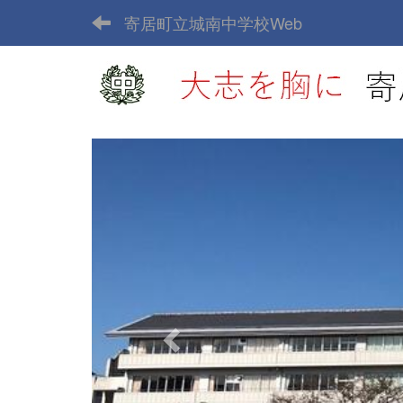
寄居町立城南中学校Web
p
r
e
v
i
o
u
s