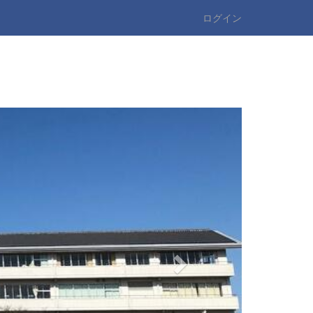
ログイン
n
e
x
t