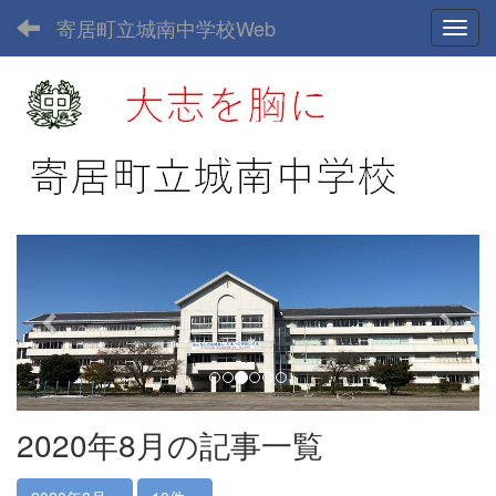
寄居町立城南中学校Web
Toggl
p
n
r
e
e
x
v
t
i
o
u
2020年8月の記事一覧
s