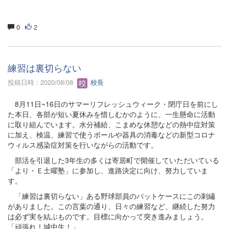
0
2
練習は裏切らない
投稿日時 : 2020/08/08
校長
8月11日~16日のサマーリフレッシュウィーク・閉庁日を前にし
た本日、各部が短い夏休みを惜しむかのように、一生懸命に活動
に取り組んでいます。水分補給、こまめな休憩などの熱中症対策
に加え、検温、練習で使うボールや器具の消毒などの新型コロナ
ウィルス感染症対策を行いながらの活動です。
部活を引退した3年生の多くは寄居町で開催していただいている
「より・Ｅ土曜塾」に参加し、進路決定に向け、努力していま
す。
「練習は裏切らない」ある野球部員のバットケースにこの刺繡
がありました。この言葉の通り、日々の練習など、継続した努力
は必ず実を結ぶものです。目標に向かって突き進みましょう。
「頑張れ！城中生！」