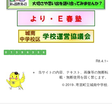
0
1
3
9
6
3
5
6
R8.4.1~
※ 当サイトの内容、テキスト、画像等の無断転
載・無断使用を固く禁じます。
© 2019-.寄居町立城南中学校.