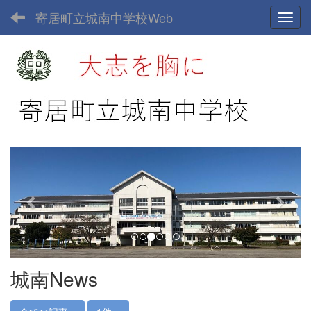
寄居町立城南中学校Web
Toggl
p
n
r
e
e
x
v
t
i
o
u
城南News
s