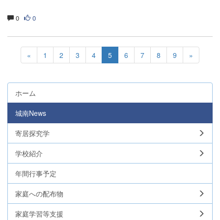
0
0
«
1
2
3
4
5
6
7
8
9
»
ホーム
城南News
寄居探究学
学校紹介
年間行事予定
家庭への配布物
家庭学習等支援