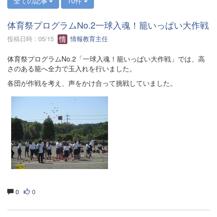
全ての記事
10件
体育祭プログラムNo.2一球入魂！籠いっぱい大作戦
投稿日時 : 05/15
情報教育主任
体育祭プログラムNo.2「一球入魂！籠いっぱい大作戦」では、高
さのある籠へ全力で玉入れを行いました。
各団が作戦を考え、声をかけ合って挑戦していました。
0
0