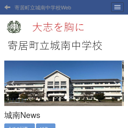
寄居町立城南中学校Web
Toggl
p
n
r
e
e
x
v
t
i
o
u
城南News
s