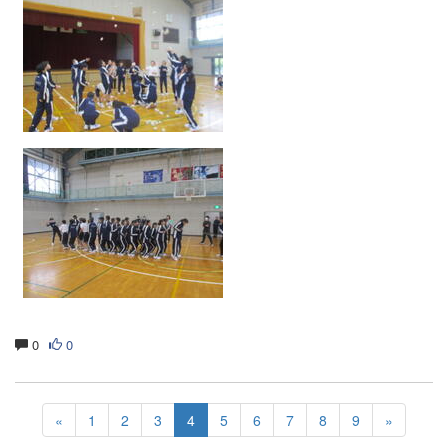
0
0
«
1
2
3
4
5
6
7
8
9
»