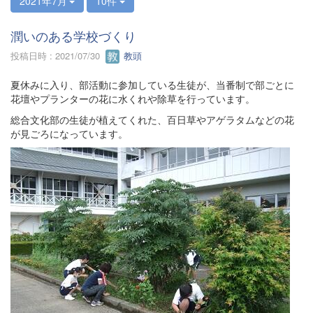
2021年7月
10件
潤いのある学校づくり
投稿日時 : 2021/07/30
教頭
夏休みに入り、部活動に参加している生徒が、当番制で部ごとに
花壇やプランターの花に水くれや除草を行っています。
総合文化部の生徒が植えてくれた、百日草やアゲラタムなどの花
が見ごろになっています。