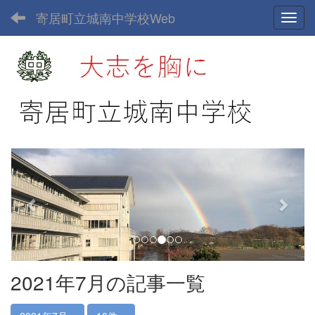
寄居町立城南中学校Web
Toggl
p
n
r
e
e
x
v
t
i
o
u
2021年7月の記事一覧
s