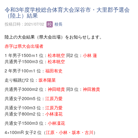
令和3年度学校総合体育大会深谷市・大里郡予選会
（陸上）結果
投稿日時 : 2021/07/02
校長
陸上の大会結果（県大会出場）をお知らせします。
赤字は県大会出場者
1 年男子1500ｍ1 位：
松本晄空
同2 位：
小林 蓮
共通男子1500m3 位：
松本晄空
2 年男子100ｍ1 位：
福田有史
走り幅跳び2 位：
坂本陽菜
共通男子3000m2 位：
神田晴貴
同3 位：
神田雅貴
共通女子200m5 位：
江原乃愛
共通女子100m3 位：
江原乃愛
共通女子800m2 位：
小林凜花
共通女子1500m3 位：
小林凜花
4×100mR 女子2 位（
江原・小林・坂本・古川
）