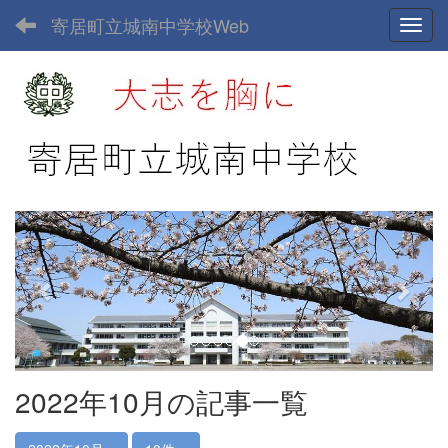
寄居町立城南中学校Web
Toggl
p
n
r
e
e
x
v
t
i
o
u
2022年10月の記事一覧
s