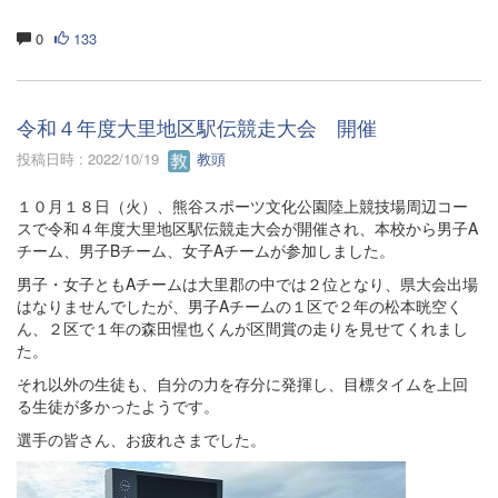
0
133
令和４年度大里地区駅伝競走大会 開催
投稿日時 : 2022/10/19
教頭
１０月１８日（火）、熊谷スポーツ文化公園陸上競技場周辺コー
スで令和４年度大里地区駅伝競走大会が開催され、本校から男子A
チーム、男子Bチーム、女子Aチームが参加しました。
男子・女子ともAチームは大里郡の中では２位となり、県大会出場
はなりませんでしたが、男子Aチームの１区で２年の松本晄空く
ん、２区で１年の森田惺也くんが区間賞の走りを見せてくれまし
た。
それ以外の生徒も、自分の力を存分に発揮し、目標タイムを上回
る生徒が多かったようです。
選手の皆さん、お疲れさまでした。