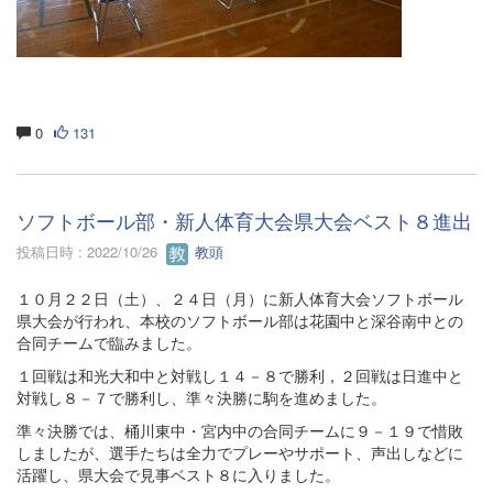
0
131
ソフトボール部・新人体育大会県大会ベスト８進出
投稿日時 : 2022/10/26
教頭
１０月２２日（土）、２４日（月）に新人体育大会ソフトボール
県大会が行われ、本校のソフトボール部は花園中と深谷南中との
合同チームで臨みました。
１回戦は和光大和中と対戦し１４－８で勝利，２回戦は日進中と
対戦し８－７で勝利し、準々決勝に駒を進めました。
準々決勝では、桶川東中・宮内中の合同チームに９－１９で惜敗
しましたが、選手たちは全力でプレーやサポート、声出しなどに
活躍し、県大会で見事ベスト８に入りました。