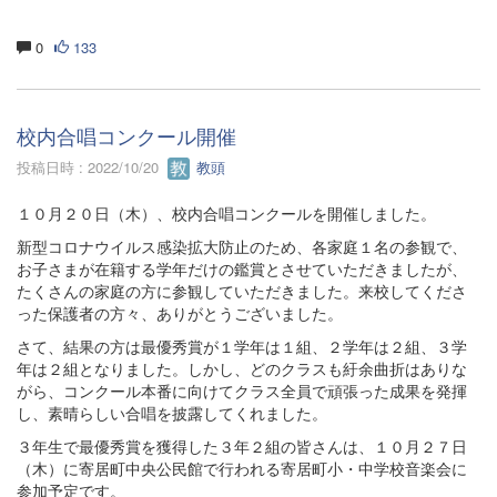
0
133
校内合唱コンクール開催
投稿日時 : 2022/10/20
教頭
１０月２０日（木）、校内合唱コンクールを開催しました。
新型コロナウイルス感染拡大防止のため、各家庭１名の参観で、
お子さまが在籍する学年だけの鑑賞とさせていただきましたが、
たくさんの家庭の方に参観していただきました。来校してくださ
った保護者の方々、ありがとうございました。
さて、結果の方は最優秀賞が１学年は１組、２学年は２組、３学
年は２組となりました。しかし、どのクラスも紆余曲折はありな
がら、コンクール本番に向けてクラス全員で頑張った成果を発揮
し、素晴らしい合唱を披露してくれました。
３年生で最優秀賞を獲得した３年２組の皆さんは、１０月２７日
（木）に寄居町中央公民館で行われる寄居町小・中学校音楽会に
参加予定です。