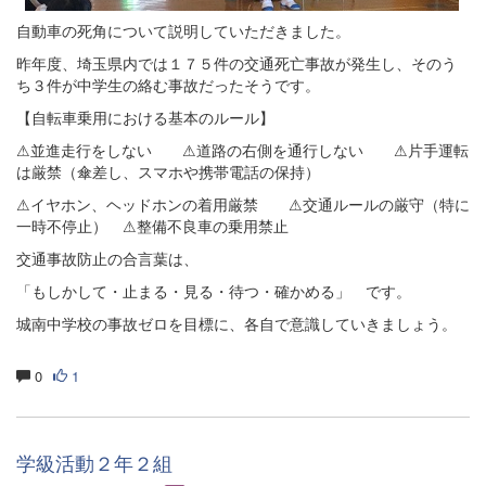
自動車の死角について説明していただきました。
昨年度、埼玉県内では１７５件の交通死亡事故が発生し、そのう
ち３件が中学生の絡む事故だったそうです。
【自転車乗用における基本のルール】
⚠並進走行をしない ⚠道路の右側を通行しない ⚠片手運転
は厳禁（傘差し、スマホや携帯電話の保持）
⚠イヤホン、ヘッドホンの着用厳禁 ⚠交通ルールの厳守（特に
一時不停止） ⚠整備不良車の乗用禁止
交通事故防止の合言葉は、
「もしかして・止まる・見る・待つ・確かめる」 です。
城南中学校の事故ゼロを目標に、各自で意識していきましょう。
0
1
学級活動２年２組