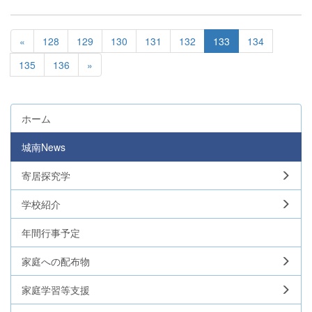
«
128
129
130
131
132
133
134
135
136
»
ホーム
城南News
寄居探究学
学校紹介
年間行事予定
家庭への配布物
家庭学習等支援