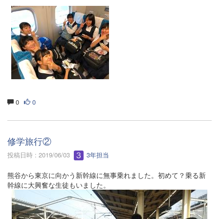
0
0
修学旅行②
投稿日時 : 2019/06/03
3年担当
熊谷から東京に向かう新幹線に無事乗れました。初めて？乗る新
幹線に大興奮な生徒もいました。