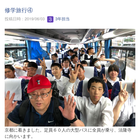
修学旅行④
投稿日時 : 2019/06/03
3年担当
京都に着きました。定員６０人の大型バスに全員が乗り、法隆寺
に向かいます。