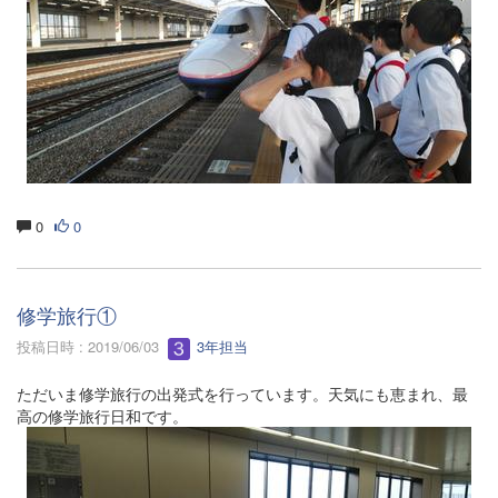
0
0
修学旅行①
投稿日時 : 2019/06/03
3年担当
ただいま修学旅行の出発式を行っています。天気にも恵まれ、最
高の修学旅行日和です。