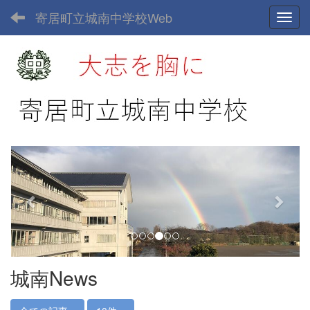
寄居町立城南中学校Web
Toggl
p
n
r
e
e
x
v
t
i
o
u
城南News
s